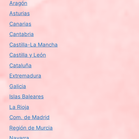
Aragón
d
Asturias
e
Canarias
Cantabria
E
Castilla-La Mancha
v
Castilla y León
e
Cataluña
n
Extremadura
Galicia
t
Islas Baleares
o
La Rioja
s
Com. de Madrid
Región de Murcia
Navarra