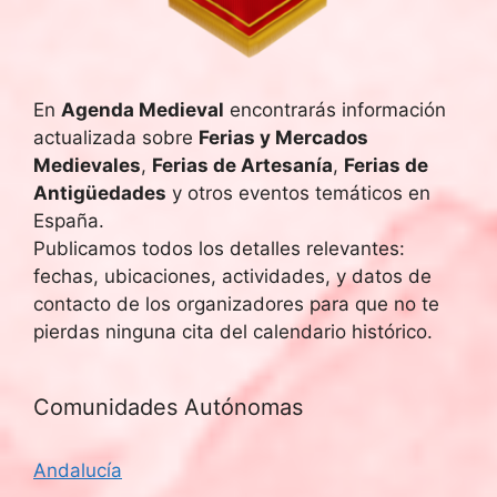
u
E
v
e
e
En
Agenda Medieval
encontrarás información
d
actualizada sobre
Ferias y Mercados
n
a
Medievales
,
Ferias de Artesanía
,
Ferias de
t
Antigüedades
y otros eventos temáticos en
y
o
España.
Publicamos todos los detalles relevantes:
v
fechas, ubicaciones, actividades, y datos de
i
contacto de los organizadores para que no te
pierdas ninguna cita del calendario histórico.
s
t
Comunidades Autónomas
a
Andalucía
s