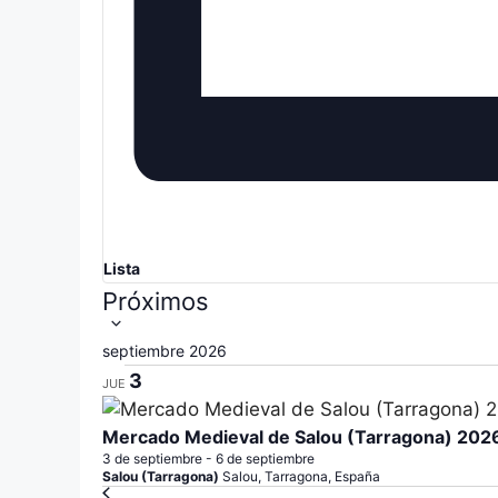
s
a
l
d
a
e
b
r
E
a
c
v
l
a
e
v
Lista
n
e
S
Próximos
.
e
t
l
septiembre 2026
o
e
3
JUE
c
s
c
Mercado Medieval de Salou (Tarragona) 202
3 de septiembre
-
6 de septiembre
i
Salou (Tarragona)
Salou, Tarragona, España
o