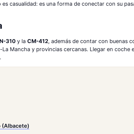
 es casualidad: es una forma de conectar con su pasa
a
N-310
y la
CM-412
, además de contar con buenas c
a-La Mancha y provincias cercanas. Llegar en coche es
.
o (Albacete)