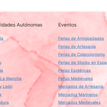
idades Autónomas
Eventos
ía
Ferias de Antigüedades
Ferias de Artesanía
Ferias de Coleccionismo
s
Ferias de Stocks en Esp
ia
Ferias Esotéricas
a-La Mancha
Ferias Medievales
 y León
Mercados de Artesanía
a
Mercados Marineros
dura
Mercados Medievales