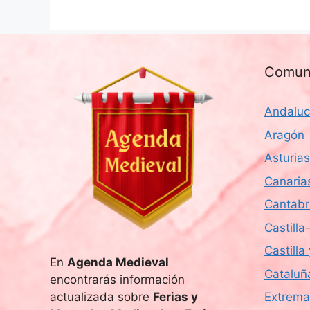
Comun
Andaluc
Aragón
Asturias
Canaria
Cantabr
Castill
Castilla
En
Agenda Medieval
Cataluñ
encontrarás información
actualizada sobre
Ferias y
Extrema